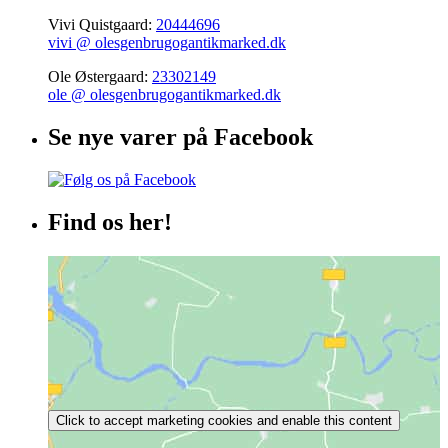
Vivi Quistgaard:
20444696
vivi @ olesgenbrugogantikmarked.dk
Ole Østergaard:
23302149
ole @ olesgenbrugogantikmarked.dk
Se nye varer på Facebook
Find os her!
Click to accept marketing cookies and enable this content