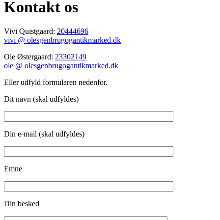
Kontakt os
Vivi Quistgaard:
20444696
vivi @ olesgenbrugogantikmarked.dk
Ole Østergaard:
23302149
ole @ olesgenbrugogantikmarked.dk
Eller udfyld formularen nedenfor.
Dit navn (skal udfyldes)
Din e-mail (skal udfyldes)
Emne
Din besked