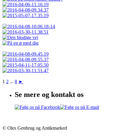
1
2
...
8
►
Se mere og kontakt os
© Oles Genbrug og Antikmarked