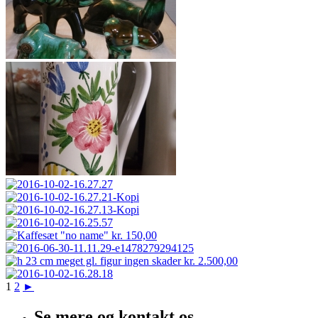
1
2
►
Se mere og kontakt os